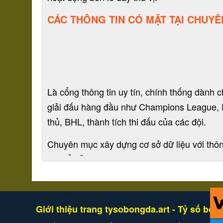
CÁC THÔNG TIN CÓ MẶT TẠI CHUYÊ
Là cổng thông tin uy tín, chính thống dành ch
giải đấu hàng đầu như Champions League, Eur
thủ, BHL, thành tích thi đấu của các đội.
Chuyên mục xây dựng cơ sở dữ liệu với thông
có thể dễ dàng theo dõi idol thông qua bài 
NHỮNG THÔNG TIN NÓNG HỔI ĐAN
Giới thiệu trang tysobongda.art - Tỷ số bóng