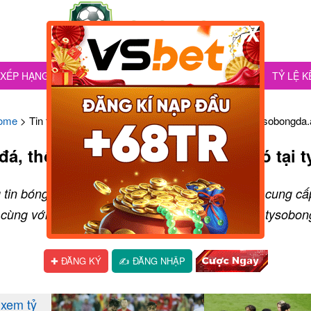
X
 XẾP HẠNG
TOP GHI BÀN
LỊCH THI ĐẤU
TỶ LỆ K
ome
>
Tin tức bóng đá, thông tin bóng đá mới nhất có tại tysobongda.
đá, thông tin bóng đá mới nhất có tại 
g tin bóng đá mới nhất được kênh
Tỷ số bóng đá
cung cấp
 cùng với tình hình các đội bóng đều có tại kênh tysobon
✚ ĐĂNG KÝ
✍ ĐĂNG NHẬP