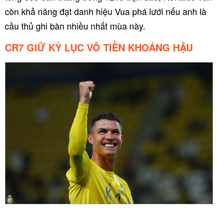
còn khả năng đạt danh hiệu Vua phá lưới nếu anh là
cầu thủ ghi bàn nhiều nhất mùa này.
CR7 GIỮ KỶ LỤC VÔ TIỀN KHOÁNG HẬU