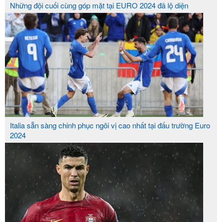
Những đội cuối cùng góp mặt tại EURO 2024 đã lộ diện
Italia sẵn sàng chinh phục ngôi vị cao nhất tại đấu trường Euro
2024