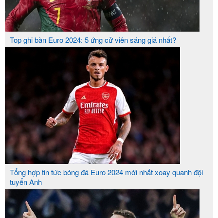
Top ghi bàn Euro 2024: 5 ứng cử viên sáng giá nhất?
Tổng hợp tin tức bóng đá Euro 2024 mới nhất xoay quanh đội
tuyển Anh