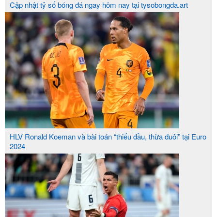
Cập nhật tỷ số bóng đá ngay hôm nay tại tysobongda.art
HLV Ronald Koeman và bài toán “thiếu đầu, thừa đuôi” tại Euro
2024