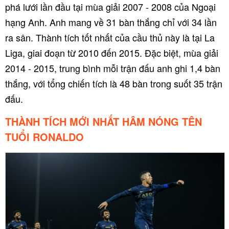
phá lưới lần đầu tại mùa giải 2007 - 2008 của Ngoại
hạng Anh. Anh mang về 31 bàn thắng chỉ với 34 lần
ra sân. Thành tích tốt nhất của cầu thủ này là tại La
Liga, giai đoạn từ 2010 đến 2015. Đặc biệt, mùa giải
2014 - 2015, trung bình mỗi trận đấu anh ghi 1,4 bàn
thắng, với tổng chiến tích là 48 bàn trong suốt 35 trận
đấu.
THÀNH TÍCH MỚI NHẤT HÂM NÓNG TÊN
TUỔI RONALDO