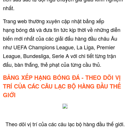
nhất.
Trang web thường xuyên cập nhật bảng xếp
hạng bóng đá và đưa tin tức kịp thời về những diễn
biến mới nhất của các giải đấu hàng đầu châu Âu
như UEFA Champions League, La Liga, Premier
League, Bundesliga, Serie A với chi tiết từng trận
đấu, bàn thắng, thẻ phạt của từng cầu thủ.
BẢNG XẾP HẠNG BÓNG ĐÁ - THEO DÕI VỊ
TRÍ CỦA CÁC CÂU LẠC BỘ HÀNG ĐẦU THẾ
GIỚI
Theo dõi vị trí của các câu lạc bộ hàng đầu thế giới.