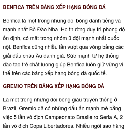
BENFICA TRÊN BẢNG XẾP HẠNG BÓNG ĐÁ
Benfica là một trong những đội bóng danh tiếng và
mạnh nhất Bồ Đào Nha. Họ thường duy trì phong độ
ổn định, có mặt trong nhóm 3 đội mạnh nhất quốc
nội. Benfica cũng nhiều lần vượt qua vòng bảng các
giải đấu châu Âu danh giá. Sức mạnh từ hệ thống
đào tạo trẻ chất lượng giúp Benfica luôn giữ vững vị
thế trên các bảng xếp hạng bóng đá quốc tế.
GREMIO TRÊN BẢNG XẾP HẠNG BÓNG ĐÁ
Là một trong những đội bóng giàu truyền thống ở
Brazil, Gremio đã có những dấu ấn mạnh mẽ bằng
việc 5 lần vô địch Campeonato Brasileiro Seria A, 2
lần vô địch Copa Libertadores. Nhiều ngôi sao hàng